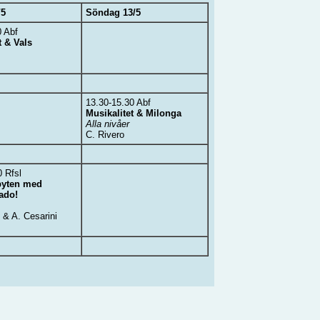
/5
Söndag 13/5
0 Abf
t & Vals
13.30-15.30 Abf
Musikalitet & Milonga
Alla nivåer
C. Rivero
0 Rfsl
byten med
ado!
 & A. Cesarini