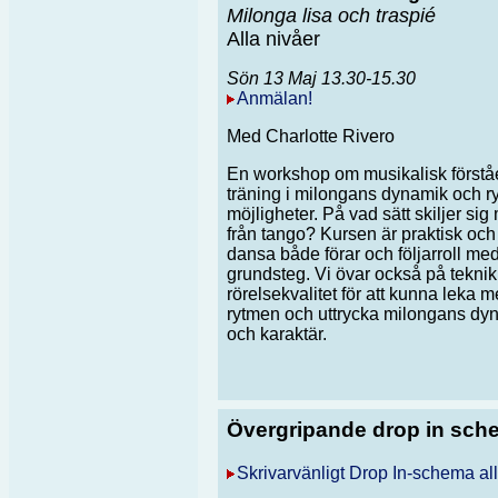
Milonga lisa och traspié
Alla nivåer
Sön 13 Maj 13.30-15.30
Anmälan!
Med Charlotte Rivero
En workshop om musikalisk förstå
träning i milongans dynamik och r
möjligheter. På vad sätt skiljer sig
från tango? Kursen är praktisk och
dansa både förar och följarroll me
grundsteg. Vi övar också på tekni
rörelsekvalitet för att kunna leka 
rytmen och uttrycka milongans dy
och karaktär.
Övergripande drop in sch
Skrivarvänligt Drop In-schema al