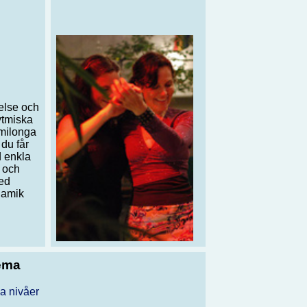
else och
ytmiska
 milonga
 du får
d enkla
k och
med
namik
ema
la nivåer