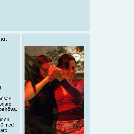
ar.
d
ansar!
örjare
 behövs.
år en
.30 med
Marc