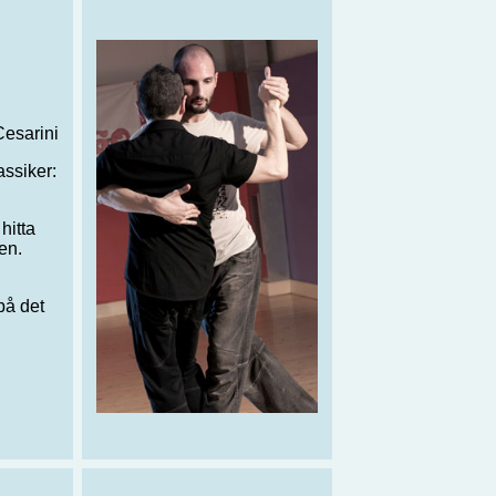
esarini
assiker:
hitta
en.
på det