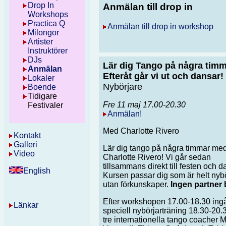
Drop In
Anmälan till drop in
Workshops
Practica Q
Anmälan till drop in workshop
Milongor
Artister
Instruktörer
DJs
Lär dig Tango på några timm
Anmälan
Efteråt går vi ut och dansar!
Lokaler
Nybörjare
Boende
Tidigare
Fre 11 maj 17.00-20.30
Festivaler
Anmälan!
Med Charlotte Rivero
Kontakt
Galleri
Lär dig tango på några timmar me
Video
Charlotte Rivero! Vi går sedan
tillsammans direkt till festen och d
English
Kursen passar dig som är helt nyb
utan förkunskaper.
Ingen partner
Efter workshopen 17.00-18.30 ing
Länkar
speciell nybörjarträning 18.30-20
tre internationella tango coacher 