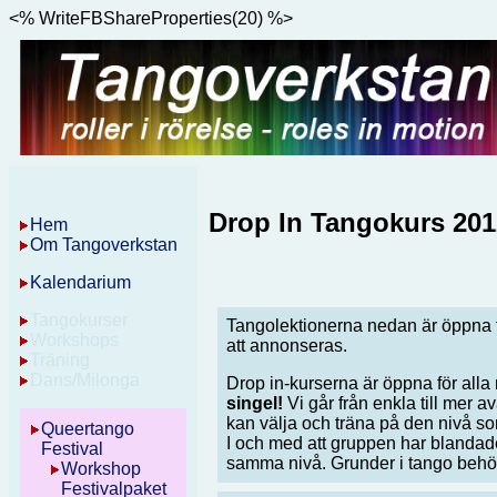
<% WriteFBShareProperties(20) %>
Drop In Tangokurs 201
Hem
Om Tangoverkstan
Kalendarium
Tangokurser
Tangolektionerna nedan är öppna f
Workshops
att annonseras.
Träning
Dans/Milonga
Drop in-kurserna är öppna för alla
singel!
Vi går från enkla till mer 
kan välja och träna på den nivå
Queertango
I och med att gruppen har blandad
Festival
samma nivå. Grunder i tango behö
Workshop
Festivalpaket