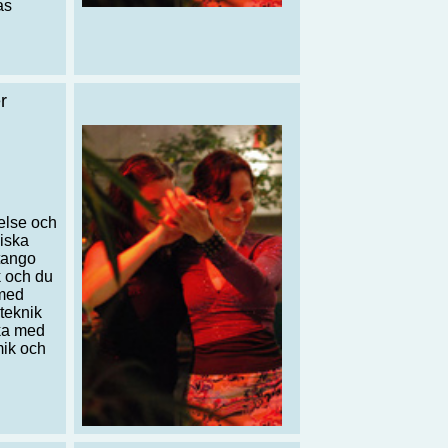
as
r
else och
miska
 tango
k och du
 med
teknik
eka med
mik och