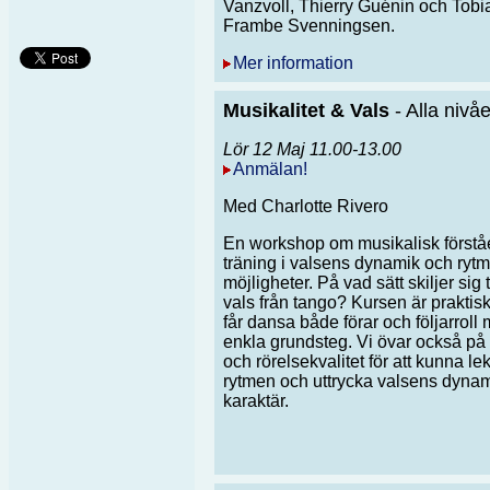
Vanzvoll, Thierry Guénin och Tobi
Frambe Svenningsen.
Mer information
Musikalitet & Vals
- Alla nivåe
Lör 12 Maj 11.00-13.00
Anmälan!
Med Charlotte Rivero
En workshop om musikalisk förstå
träning i valsens dynamik och ryt
möjligheter. På vad sätt skiljer sig
vals från tango? Kursen är praktis
får dansa både förar och följarroll
enkla grundsteg. Vi övar också på 
och rörelsekvalitet för att kunna l
rytmen och uttrycka valsens dyna
karaktär.