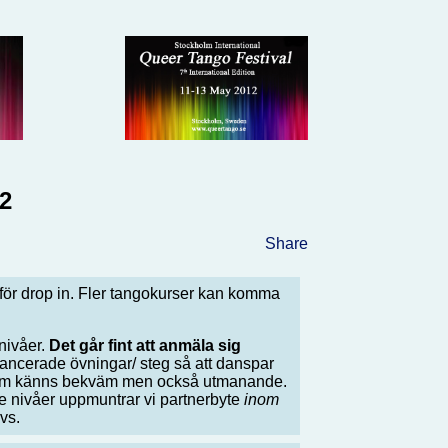
2
Share
ör drop in. Fler tangokurser kan komma
 nivåer.
Det går fint att anmäla sig
avancerade övningar/ steg så att danspar
 som känns bekväm men också utmanande.
e nivåer uppmuntrar vi partnerbyte
inom
vs.