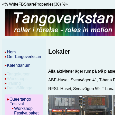
<% WriteFBShareProperties(30) %>
Lokaler
Hem
Om Tangoverkstan
Kalendarium
Alla aktiviteter äger rum på två plat
Tangokurser
Workshops
ABF-Huset, Sveavägen 41, T-bana
Träning
Dans/Milonga
RFSL-Huset, Sveavägen 59, T-ban
Queertango
Festival
Workshop
Festivalpaket