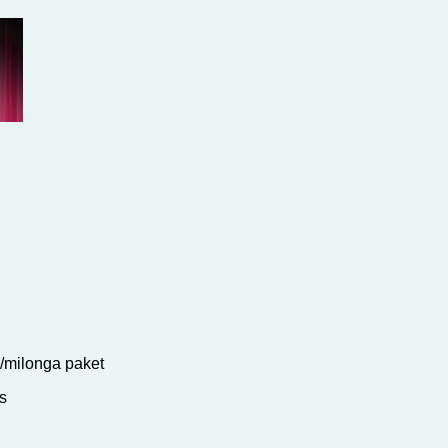
p/milonga paket
s